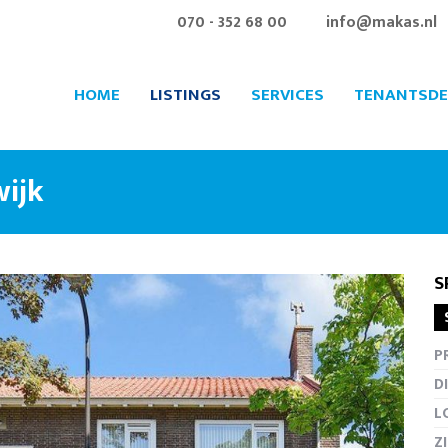
070 - 352 68 00
info@makas.nl
HOME
LISTINGS
SERVICES
TENANTSDE
wijk
S
Fullscr
P
D
L
Z