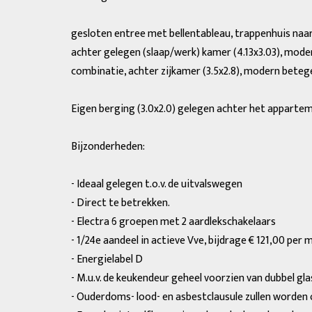
gesloten entree met bellentableau, trappenhuis naar
achter gelegen (slaap/werk) kamer (4.13x3.03), moder
combinatie, achter zijkamer (3.5x2.8), modern beteg
Eigen berging (3.0x2.0) gelegen achter het apparte
Bijzonderheden:
- Ideaal gelegen t.o.v. de uitvalswegen
- Direct te betrekken.
- Electra 6 groepen met 2 aardlekschakelaars
- 1/24e aandeel in actieve Vve, bijdrage € 121,00 per
- Energielabel D
- M.u.v. de keukendeur geheel voorzien van dubbel gla
- Ouderdoms- lood- en asbestclausule zullen worde