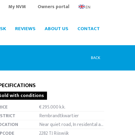
My NVM
Owners portal
EN
SK
REVIEWS
ABOUT US
CONTACT
BACK
PECIFICATIONS
Sold with conditions
een
RICE
€ 295.000 k.k.
ISTRICT
Rembrandtkwartier
OCATION
Near quiet road, In residental area, Clear view
IPCODE
2282 TJ Rijswijk