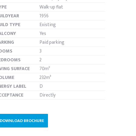
YPE
Walk-up flat
UILDYEAR
1956
UILD TYPE
Existing
ALCONY
Yes
ARKING
Paid parking
OOMS
3
EDROOMS
2
IVING SURFACE
70m²
OLUME
232m³
NERGY LABEL
D
CCEPTANCE
Directly
DOWNLOAD BROCHURE