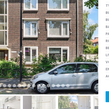
T
B
B
next
B
P
R
B
L
V
E
A