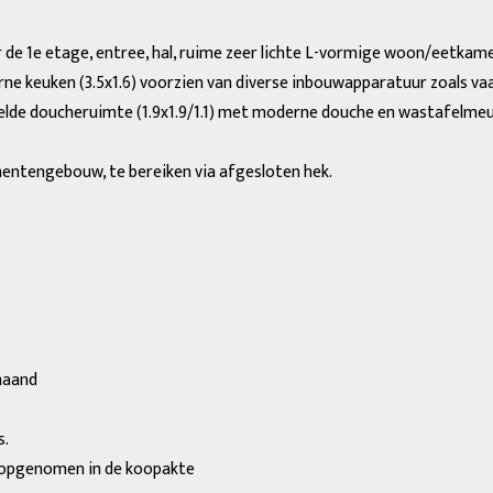
 de 1e etage, entree, hal, ruime zeer lichte L-vormige woon/eetkame
ne keuken (3.5x1.6) voorzien van diverse inbouwapparatuur zoals vaa
elde doucheruimte (1.9x1.9/1.1) met moderne douche en wastafelmeube
mentengebouw, te bereiken via afgesloten hek.
 maand
s.
n opgenomen in de koopakte