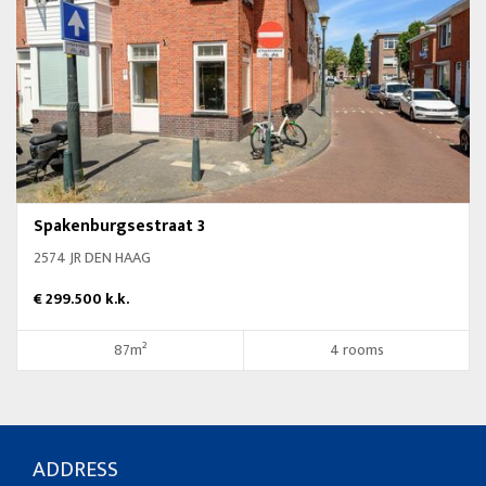
Spakenburgsestraat 3
2574 JR DEN HAAG
€ 299.500 k.k.
87m²
4 rooms
ADDRESS