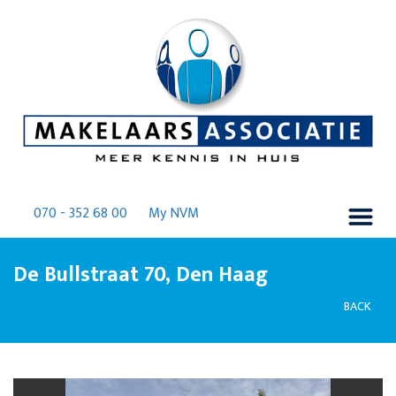
070 - 352 68 00
My NVM
De Bullstraat 70, Den Haag
BACK