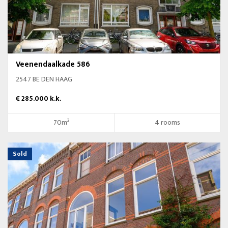
Veenendaalkade 586
2547 BE DEN HAAG
€ 285.000 k.k.
70m²
4 rooms
Sold