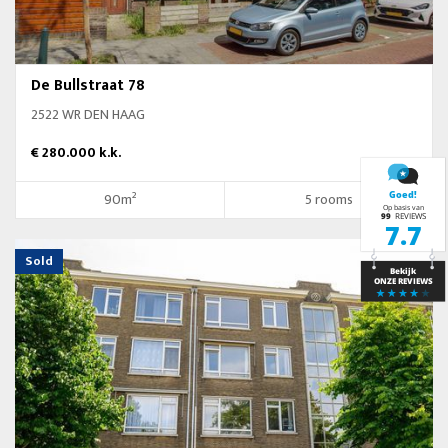
De Bullstraat 78
2522 WR DEN HAAG
€ 280.000 k.k.
90m²
5 rooms
Sold