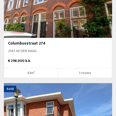
Columbusstraat 274
2561 AX DEN HAAG
€ 298.000 k.k.
61m²
3 rooms
Sold