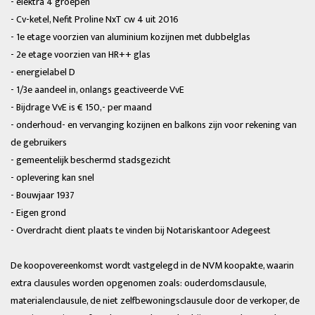
- elektra 4 groepen
- Cv-ketel, Nefit Proline NxT cw 4 uit 2016
- 1e etage voorzien van aluminium kozijnen met dubbelglas
- 2e etage voorzien van HR++ glas
- energielabel D
- 1/3e aandeel in, onlangs geactiveerde VvE
- Bijdrage VvE is € 150,- per maand
- onderhoud- en vervanging kozijnen en balkons zijn voor rekening van
de gebruikers
- gemeentelijk beschermd stadsgezicht
- oplevering kan snel
- Bouwjaar 1937
- Eigen grond
- Overdracht dient plaats te vinden bij Notariskantoor Adegeest
De koopovereenkomst wordt vastgelegd in de NVM koopakte, waarin
extra clausules worden opgenomen zoals: ouderdomsclausule,
materialenclausule, de niet zelfbewoningsclausule door de verkoper, de