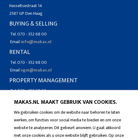
Hasseltsestraat 14
2587 GP Den Haag
BUYING & SELLING
Tel. 070 - 352 68 00
Email
info@makas.nl
RENTAL
Tel. 070 - 352 68 00
Email
vgm@makas.nl
PROPERTY MANAGEMENT
Tel. 070 - 352 68 68
Email
vgm@makas.nl
MAKAS.NL MAAKT GEBRUIK VAN COOKIES.
We gebruiken cookies om de website naar behoren te laten
werken, om functies voor social media te bieden en om onze
website te analyseren. Dit gebeurt anoniem. U gaat akkoord
met onze cookies als u onze website blijft gebruiken. Op onze