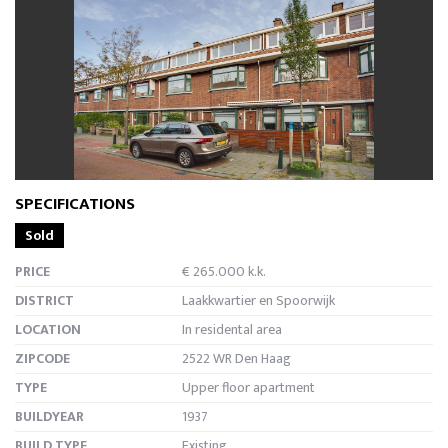
previous
next
SPECIFICATIONS
Sold
PRICE
€ 265.000 k.k.
DISTRICT
Laakkwartier en Spoorwijk
LOCATION
In residental area
ZIPCODE
2522 WR Den Haag
TYPE
Upper floor apartment
BUILDYEAR
1937
BUILD TYPE
Existing