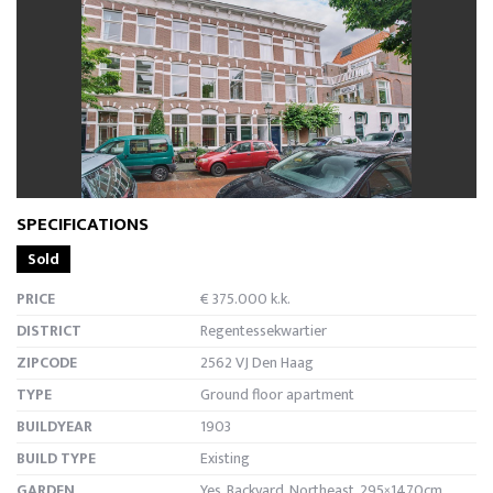
previous
next
SPECIFICATIONS
Sold
PRICE
€ 375.000 k.k.
DISTRICT
Regentessekwartier
ZIPCODE
2562 VJ Den Haag
TYPE
Ground floor apartment
BUILDYEAR
1903
BUILD TYPE
Existing
GARDEN
Yes, Backyard, Northeast, 295×1470cm