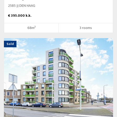
2585 JJ DEN HAAG
€ 395.000 k.k.
68m²
3 rooms
Sold