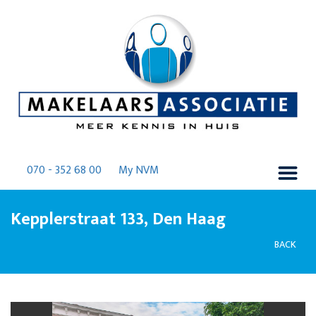
070 - 352 68 00
My NVM
Kepplerstraat 133, Den Haag
BACK