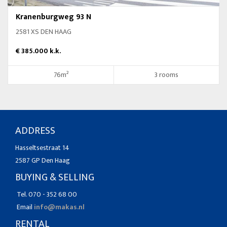
Kranenburgweg 93 N
2581 XS DEN HAAG
€ 385.000 k.k.
76m²
3 rooms
ADDRESS
Hasseltsestraat 14
2587 GP Den Haag
BUYING & SELLING
Tel. 070 - 352 68 00
Email
info@makas.nl
RENTAL