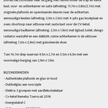
Entree, hal, tochtdeur naar de gang met ruimte onder de trap en vaste
kast, voor- en achterkamer en suite (afmeting: 11,7m x 3,8m/2,7m) met
originele plafonds en openslaande deuren naar de achtertuin.
eenvoudige keuken (afmeting: 3,3m x 2,1m) met 4-pits gas kookplaat en
oven, doorloop naar uitbouw met vaste kast voor de CV-ketel,
eenvoudige badkamer (afmeting: 2,5m x 1,9m) met ligbad, toilet, design
radiator, wastafel en een daklicht, ruime achterkamer in de uitbouw
(afmeting 7,2m x 2,9m) met geïsoleerde vloer.
Tuin 14,7m diep waarvan 9,1m x 2,7m en 5,5m x 6,1m met een
voormalige berging van 2,9m x 1,9m.
BIJZONDERHEDEN
- Authentieke plafonds en glas-in-lood
- Dubbelglas aan voorzijde
- Elektra: 3 groepen met aardlekschakelaar
- Cv-ketel Remeha Tzerra uit 2016
- Energielabel C