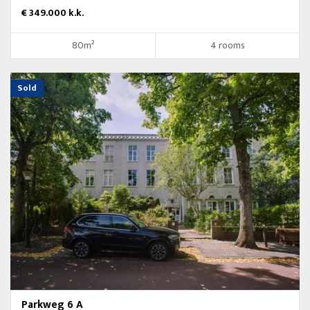
€ 349.000 k.k.
80m²
4 rooms
Sold
Parkweg 6 A