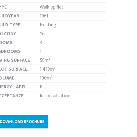
YPE
Walk-up flat
UILDYEAR
1961
UILD TYPE
Existing
ALCONY
Yes
OOMS
3
EDROOMS
1
IVING SURFACE
58m²
LOT SURFACE
1.473m²
OLUME
190m³
NERGY LABEL
B
CCEPTANCE
In consultation
DOWNLOAD BROCHURE