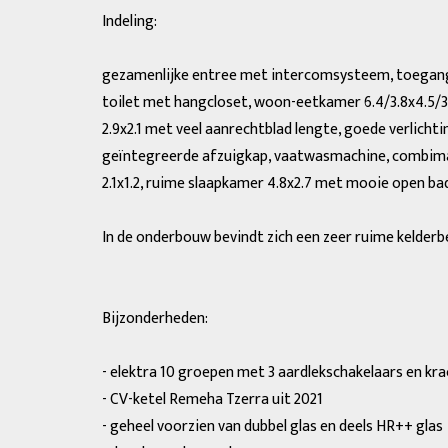
Indeling:
gezamenlijke entree met intercomsysteem, toegang t
toilet met hangcloset, woon-eetkamer 6.4/3.8x4.5/3.0
2.9x2.1 met veel aanrechtblad lengte, goede verlicht
geïntegreerde afzuigkap, vaatwasmachine, combimag
2.1x1.2, ruime slaapkamer 4.8x2.7 met mooie open 
In de onderbouw bevindt zich een zeer ruime kelderbe
Bijzonderheden:
- elektra 10 groepen met 3 aardlekschakelaars en k
- CV-ketel Remeha Tzerra uit 2021
- geheel voorzien van dubbel glas en deels HR++ glas