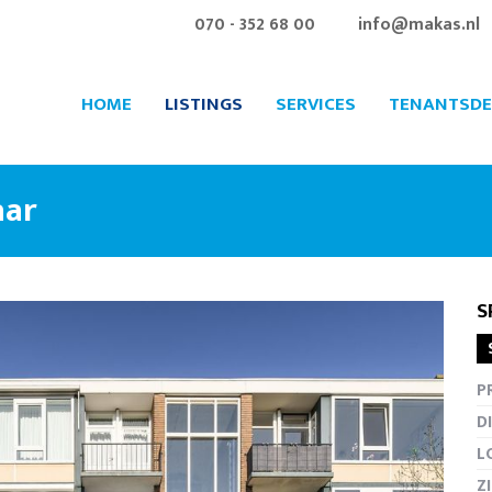
070 - 352 68 00
info@makas.nl
HOME
LISTINGS
SERVICES
TENANTSDE
aar
S
Fullscr
P
D
L
Z