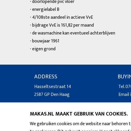
- doorlopende pvc vloer
- energielabel B
- 4/108ste aandeel in actieve VvE
- bijdrage VvE is 161,82 per maand
- de wasmachine kan eventueel achterblijven
- bouwjaar 1961
- eigen grond
ADDRESS
BUYI
Hasseltsestraat 14
Tel. 07
2587 GP Den Haag
Email
MAKAS.NL MAAKT GEBRUIK VAN COOKIES.
We gebruiken cookies om de website naar behoren te