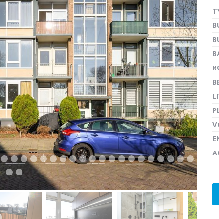
T
B
B
next
B
R
B
L
P
V
E
A