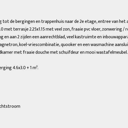
ot de bergingen en trappenhuis naar de 2e etage, entree van het 
 met terrasje 2.25x1.15 met veel zon, fraaie pvc vloer, zonwering / r
ing en aan 2 zijden een aanrechtblad, veel kastruimte en inbouwappa
netron, koel-vriescombinatie, quooker en een wasmachine aansluiti
badkamer met fraaie douche met schuifdeur en mooi wastafelmeubel.
rging 4.6x3.0 + 1 m².
rachtstroom