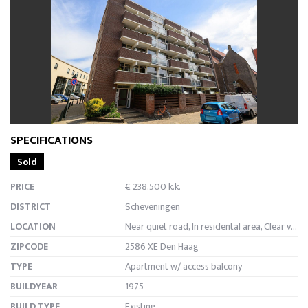
previous
next
SPECIFICATIONS
Sold
PRICE
€ 238.500 k.k.
DISTRICT
Scheveningen
LOCATION
Near quiet road, In residental area, Clear view
ZIPCODE
2586 XE Den Haag
TYPE
Apartment w/ access balcony
BUILDYEAR
1975
BUILD TYPE
Existing