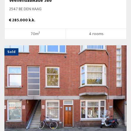
Veenendaalkade 586
2547 BE DEN HAAG
€ 285.000 k.k.
70m²
4 rooms
Sold