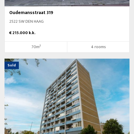
Oudemansstraat 319
2522 SW DEN HAAG
€ 215.000 k.k.
70m²
4 rooms
Sold