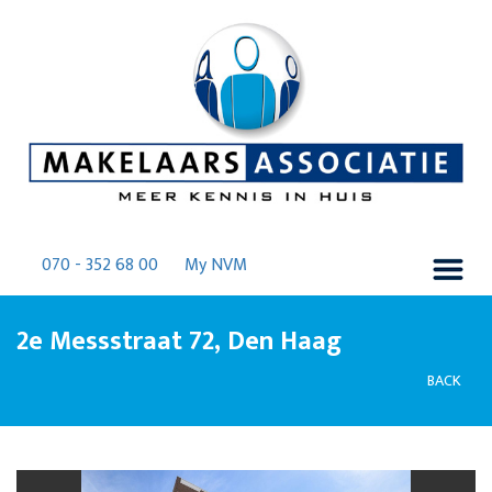
070 - 352 68 00
My NVM
2e Messstraat 72, Den Haag
BACK