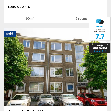
€ 280.000 k.k.
90m²
5 rooms
Sold