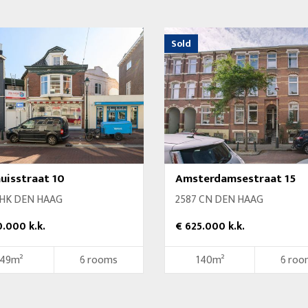
Sold
uisstraat 10
Amsterdamsestraat 15
 HK DEN HAAG
2587 CN DEN HAAG
.000 k.k.
€ 625.000 k.k.
149m²
6 rooms
140m²
6 roo