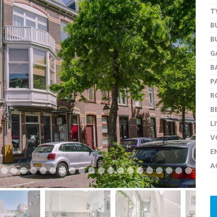
T
B
B
next
G
B
P
R
B
L
V
E
A