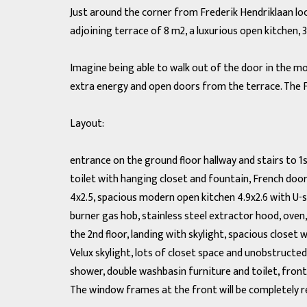
Just around the corner from Frederik Hendriklaan lo
adjoining terrace of 8 m2, a luxurious open kitchen
Imagine being able to walk out of the door in the m
extra energy and open doors from the terrace. The Fr
Layout:
entrance on the ground floor hallway and stairs to 1st
toilet with hanging closet and fountain, French doors
4x2.5, spacious modern open kitchen 4.9x2.6 with U
burner gas hob, stainless steel extractor hood, oven
the 2nd floor, landing with skylight, spacious close
Velux skylight, lots of closet space and unobstructe
shower, double washbasin furniture and toilet, front 
The window frames at the front will be completely r