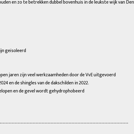
den en zo te betrekken dubbel bovenhuis in de leukste wijk van Den
ijn geïsoleerd
elopen jaren zijn veel werkzaamheden door de VvE uitgevoerd
2024 en de shingles van de dakschilden in 2022.
elopen en de gevel wordt gehydrophobeerd
--------------------------------------------------------------------------------------