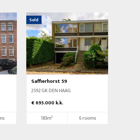
Sold
Saffierhorst 59
2592 GK DEN HAAG
€ 695.000 k.k.
ms
183m²
6 rooms