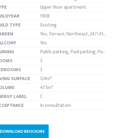
YPE
Upper floor apartment
UILDYEAR
1908
UILD TYPE
Existing
ARDEN
Yes, Terrace, Northeast, 247×337cm
ALCONY
Yes
ARKING
Public parking, Paid parking, Parking permit
OOMS
5
EDROOMS
3
IVING SURFACE
124m²
OLUME
475m³
NERGY LABEL
C
CCEPTANCE
In consultation
DOWNLOAD BROCHURE