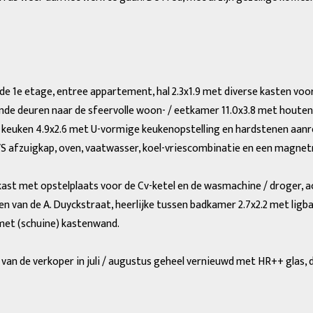
de 1e etage, entree appartement, hal 2.3x1.9 met diverse kasten voo
nde deuren naar de sfeervolle woon- / eetkamer 11.0x3.8 met houten
n keuken 4.9x2.6 met U-vormige keukenopstelling en hardstenen aan
 afzuigkap, oven, vaatwasser, koel-vriescombinatie en een magnetro
 kast met opstelplaats voor de Cv-ketel en de wasmachine / droger, a
ken van de A. Duyckstraat, heerlijke tussen badkamer 2.7x2.2 met lig
 met (schuine) kastenwand.
van de verkoper in juli / augustus geheel vernieuwd met HR++ glas,