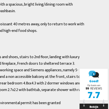
th a spacious, bright living/dining room with
washbasin.
roissant 40 metres away, only to return to work with
and high-end food shops.
 and shoes, stairs to 2nd floor, landing with luxury
 fireplace, French doors to sheltered terrace 3.
 working space and Siemens appliances, namely 5-
nd a non accessible balcony at the front, stairs to
er, rear bedroom 4.8xx4.3 with 2 dormer windows and
room 2.7x2.2 with bathtub, separate shower with rain
 environmental permit has been granted