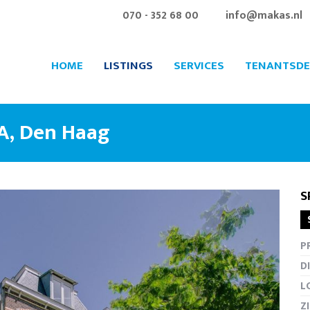
070 - 352 68 00
info@makas.nl
HOME
LISTINGS
SERVICES
TENANTSDE
 A, Den Haag
S
Fullscr
P
D
L
Z