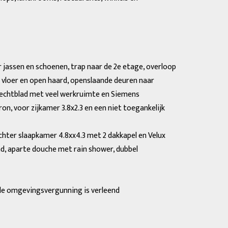
r jassen en schoenen, trap naar de 2e etage, overloop
 vloer en open haard, openslaande deuren naar
rechtblad met veel werkruimte en Siemens
n, voor zijkamer 3.8x2.3 en een niet toegankelijk
chter slaapkamer 4.8xx4.3 met 2 dakkapel en Velux
bad, aparte douche met rain shower, dubbel
 de omgevingsvergunning is verleend