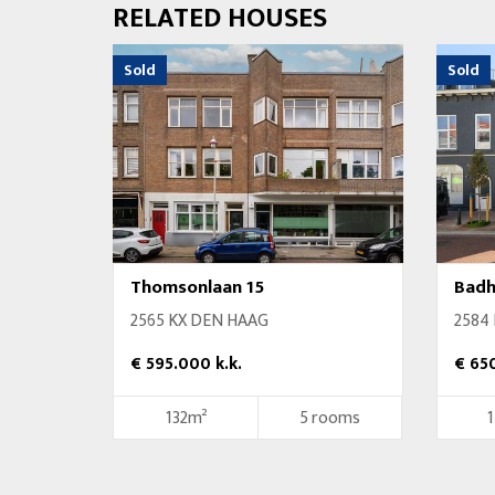
RELATED HOUSES
Sold
Sold
Thomsonlaan 15
Badh
2565 KX DEN HAAG
2584
€ 595.000 k.k.
€ 650
132m²
5 rooms