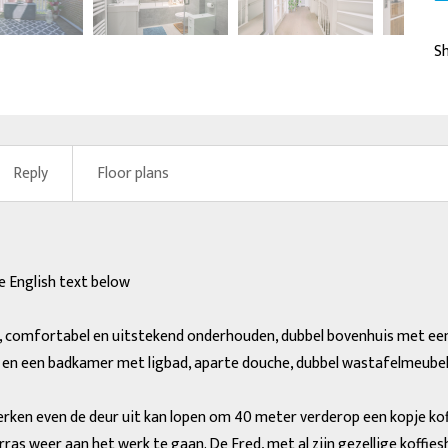
next
Sh
Reply
Floor plans
English text below
n, comfortabel en uitstekend onderhouden, dubbel bovenhuis met e
s en een badkamer met ligbad, aparte douche, dubbel wastafelmeubel
swerken even de deur uit kan lopen om 40 meter verderop een kopje k
as weer aan het werk te gaan. De Fred, met al zijn gezellige koffies