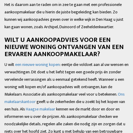
Het is daarom aan te raden om in zee te gaan met een professionele
aankoopmakelaar die u hierin de juiste begeleiding kan bieden. Zo
kunnen wij aankoopadvies geven over in welke wijk in Den Haag u juist
kan gaan wonen, zoals Archipel, Duinoord of Zeeheldenkwartier.
WILT U AANKOOPADVIES VOOR EEN
NIEUWE WONING ONTVANGEN VAN EEN
ERVAREN AANKOOPMAKELAAR?
U wilt
een nieuwe woning kopen
: eentje die voldoet aan al uw wensen en
verwachtingen. Dit doet u het liefst tegen een goede prijs én zonder
vervelende verrassingen als u eenmaal getekend heeft. Wanneer u een
woning wilt kopen en/of aankoopadvies wilt ontvangen, kan de
Makelaars Associatie als aankoopmakelaar veel voor u betekenen.
Ons
makelaarskantoor
geeft u de zekerheden die u zoekt bij het kopen van
een huis. Als
Haagse makelaar
kennen we de markt door en door en
informeren we u over de prijzen. Als aankoopmakelaar checken we
noodzakelijke details, regelen alle zaken die nodig zijn en zorgen dat u
niets over het hoofd ziet. Zo kunt u met behulp van een betrouwbare