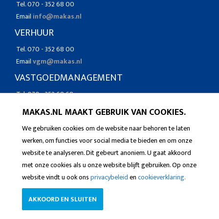
Tel. 070 - 352 68 00
Email
info@makas.nl
VERHUUR
Tel. 070 - 352 68 00
Email
vgm@makas.nl
VASTGOEDMANAGEMENT
Tel. 070 - 352 68 68
Email
vgm@makas.nl
MAKAS.NL MAAKT GEBRUIK VAN COOKIES.
We gebruiken cookies om de website naar behoren te laten
werken, om functies voor social media te bieden en om onze
website te analyseren. Dit gebeurt anoniem. U gaat akkoord
met onze cookies als u onze website blijft gebruiken. Op onze
website vindt u ook ons
privacybeleid
en
cookieverklaring.
AKKOORD EN SLUITEN
© 2026 Makelaars Associatie
Privacybeleid
Cookieverklaring