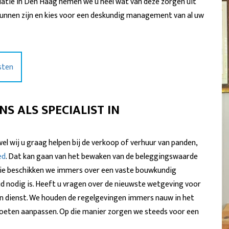
ciatie in Den Haag nemen we u heel wat van deze zorgen uit
 kunnen zijn en kies voor een deskundig management van al uw
sten
S ALS SPECIALIST IN
wel wij u graag helpen bij de verkoop of verhuur van panden,
ed
. Dat kan gaan van het bewaken van de beleggingswaarde
tie beschikken we immers over een vaste bouwkundig
ud nodig is. Heeft u vragen over de nieuwste wetgeving voor
an dienst. We houden de regelgevingen immers nauw in het
moeten aanpassen. Op die manier zorgen we steeds voor een