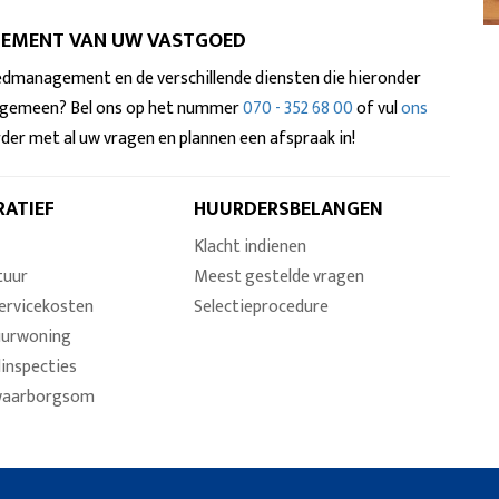
GEMENT VAN UW VASTGOED
dmanagement en de verschillende diensten die hieronder
algemeen? Bel ons op het nummer
070 - 352 68 00
of vul
ons
rder met al uw vragen en plannen een afspraak in!
RATIEF
HUURDERSBELANGEN
Klacht indienen
tuur
Meest gestelde vragen
ervicekosten
Selectieprocedure
uurwoning
dinspecties
waarborgsom