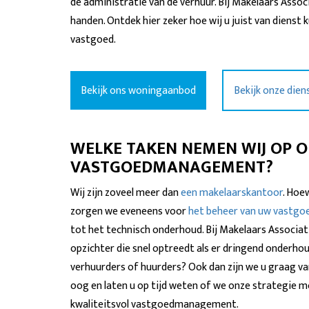
de administratie van de verhuur. Bij Makelaars Asso
handen. Ontdek hier zeker hoe wij u juist van dienst
vastgoed.
Bekijk ons woningaanbod
Bekijk onze dien
WELKE TAKEN NEMEN WIJ OP ON
VASTGOEDMANAGEMENT?
Wij zijn zoveel meer dan
een makelaarskantoor
. Hoe
zorgen we eveneens voor
het beheer van uw vastgo
tot het technisch onderhoud. Bij Makelaars Associa
opzichter die snel optreedt als er dringend onderho
verhuurders of huurders? Ook dan zijn we u graag v
oog en laten u op tijd weten of we onze strategie 
kwaliteitsvol vastgoedmanagement.