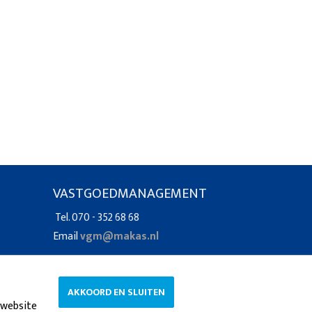
VASTGOEDMANAGEMENT
Tel. 070 - 352 68 68
Email
vgm@makas.nl
AKKOORD EN SLUITEN
 website