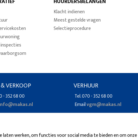
RATIEF
HUURDERSBELANGEN
Klacht indienen
tuur
Meest gestelde vragen
ervicekosten
Selectieprocedure
uurwoning
dinspecties
waarborgsom
 & VERKOOP
VERHUUR
0 - 352 68 00
Tel. 070 - 352 68 00
info@makas.nl
Email
vgm@makas.nl
 laten werken, om functies voor social media te bieden en om onze