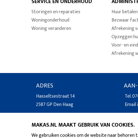
SERVICE EN ONDERHOUD
ADMINIST
Storingen en reparaties
Huur betalen
Woningonderhoud
Bezwaar fac
Woning veranderen
Afrekening s
Opzeggen h
Voor- en ein
Afrekening 
ADRES
AAN-
Hasseltsestraat 14
Tel. 07
2587 GP Den Haag
Email
MAKAS.NL MAAKT GEBRUIK VAN COOKIES.
We gebruiken cookies om de website naar behoren te