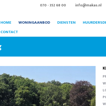
070 - 352 68 00
info@makas.nl
HOME
WONINGAANBOD
DIENSTEN
HUURDERSD
CONTACT
g
K
PR
Vergro
W
L
P
W