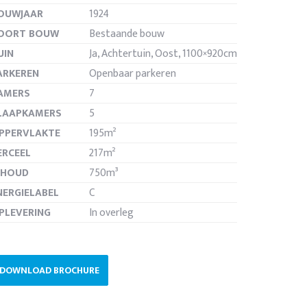
OUWJAAR
1924
OORT BOUW
Bestaande bouw
UIN
Ja, Achtertuin, Oost, 1100×920cm
ARKEREN
Openbaar parkeren
de
AMERS
7
LAAPKAMERS
5
PPERVLAKTE
195m²
ERCEEL
217m²
NHOUD
750m³
NERGIELABEL
C
PLEVERING
In overleg
DOWNLOAD BROCHURE