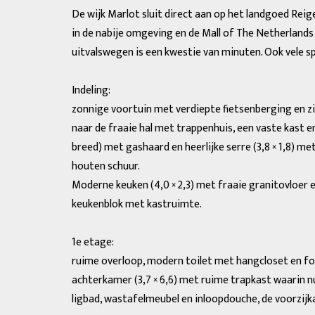
De wijk Marlot sluit direct aan op het landgoed Rei
in de nabije omgeving en de Mall of The Netherlands
uitvalswegen is een kwestie van minuten. Ook vele spo
Indeling:
zonnige voortuin met verdiepte fietsenberging en z
naar de fraaie hal met trappenhuis, een vaste kast e
breed) met gashaard en heerlijke serre (3,8 × 1,8) m
houten schuur.
Moderne keuken (4,0 × 2,3) met fraaie granitovloer
keukenblok met kastruimte.
1e etage:
ruime overloop, modern toilet met hangcloset en font
achterkamer (3,7 × 6,6) met ruime trapkast waarin n
ligbad, wastafelmeubel en inloopdouche, de voorzijka