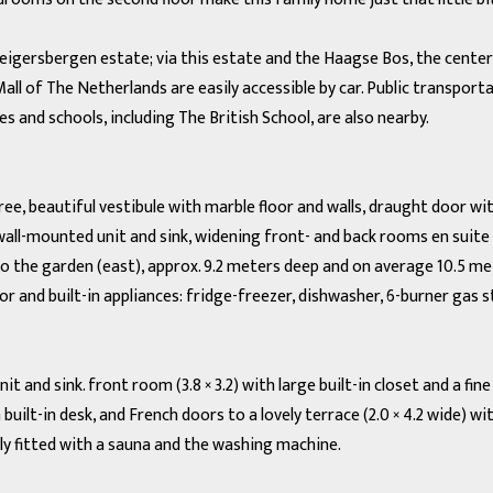
igersbergen estate; via this estate and the Haagse Bos, the center o
Mall of The Netherlands are easily accessible by car. Public transp
s and schools, including The British School, are also nearby.
e, beautiful vestibule with marble floor and walls, draught door wit
wall-mounted unit and sink, widening front- and back rooms en suite (3.
to the garden (east), approx. 9.2 meters deep and on average 10.5 met
oor and built-in appliances: fridge-freezer, dishwasher, 6-burner gas
t and sink. front room (3.8 × 3.2) with large built-in closet and a f
a built-in desk, and French doors to a lovely terrace (2.0 × 4.2 wide)
ntly fitted with a sauna and the washing machine.