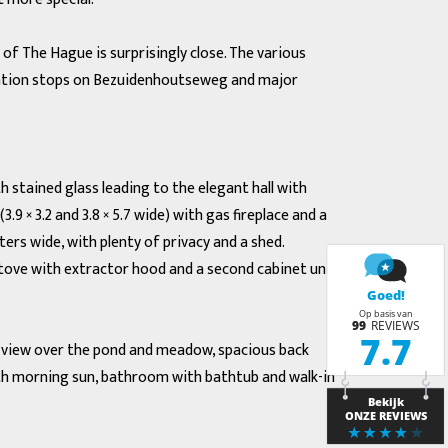
f The Hague is surprisingly close. The various
ortation stops on Bezuidenhoutseweg and major
h stained glass leading to the elegant hall with
9 × 3.2 and 3.8 × 5.7 wide) with gas fireplace and a
ers wide, with plenty of privacy and a shed.
 stove with extractor hood and a second cabinet unit.
ine view over the pond and meadow, spacious back
 with morning sun, bathroom with bathtub and walk-in