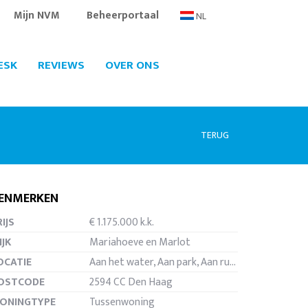
Mijn NVM
Beheerportaal
NL
ESK
REVIEWS
OVER ONS
TERUG
ENMERKEN
IJS
€ 1.175.000 k.k.
ten
IJK
Mariahoeve en Marlot
OCATIE
Aan het water, Aan park, Aan rustige weg, In woonwijk, Vrij uitzicht, Open ligging, In bosrijke omgeving
OSTCODE
2594 CC Den Haag
ONINGTYPE
Tussenwoning