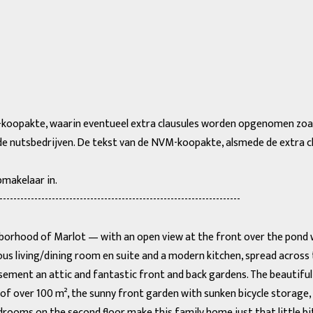
opakte, waarin eventueel extra clausules worden opgenomen zoals
de nutsbedrijven. De tekst van de NVM-koopakte, alsmede de extra cla
pmakelaar in.
---------------------------------------------------------------------
ghborhood of Marlot — with an open view at the front over the pond
s living/dining room en suite and a modern kitchen, spread across t
sement an attic and fantastic front and back gardens. The beautiful
f over 100 m², the sunny front garden with sunken bicycle storage, th
bedrooms on the second floor make this family home just that little bi