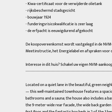
- Kiwa-certificaat voor de verwijderde olietank
- rijksbeschermd stadsgezicht
- bouwjaar 1924
- funderingsrisicokwalificatie is zeer laag
- de erfpacht is eeuwigdurend afgekocht
De koopovereenkomst wordt vastgelegd in de NVM-ko
Meetinstructie, het Energielabel en afspraken voor 
Interesse in dit huis? Schakel uw eigen NVM-aankoo
---------------------------------------------------------------------
Located on a quiet lane in the beautiful, green nei
— this well-maintained townhouse features a spaciou
bathrooms and a sauna; the house also includes a ba
the 9-meter-wide rear facade, the wide back garden o
first floor and the fantastic box beds in 2 of the 3 