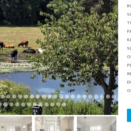
B
S
T
P
volgen
K
S
O
P
I
E
O