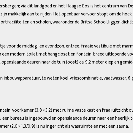
gersbergen; via dit landgoed en het Haagse Bos is het centrum van De
 zijn makkelijk aan te rijden. Het openbaar vervoer stopt om de hoe
rtfaciliteiten en scholen, waaronder de Britse School, liggen dichtb
itje voor de middag- en avondzon, entree, fraaie vestibule met mar
n een modern toilet met hangcloset en fontein, breed uitlopende voor-
et openslaande deuren naar de tuin (oost) ca. 9,2 meter diep en gemid
 en inbouwapparatuur, te weten koel-vriescombinatie, vaatwasser, 6
ein, voorkamer (3,8 × 3,2) met ruime vaste kast en fraai uitzicht ov
u een bureau is ingebouwd en openslaande deuren naar een heerlijk 
mer (2,0 × 1,3/0,9) is nu ingericht als wasruimte en met een sauna.