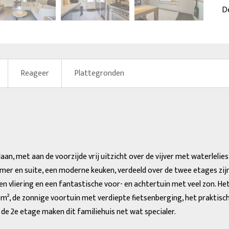
volge
De
Reageer
Plattegronden
laan, met aan de voorzijde vrij uitzicht over de vijver met waterleli
 en suite, een moderne keuken, verdeeld over de twee etages zijn 
een vliering en een fantastische voor- en achtertuin met veel zon. He
 m², de zonnige voortuin met verdiepte fietsenberging, het praktisc
de 2e etage maken dit familiehuis net wat specialer.