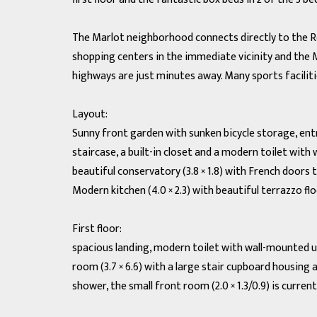
The Marlot neighborhood connects directly to the Re
shopping centers in the immediate vicinity and the 
highways are just minutes away. Many sports facilitie
Layout:
Sunny front garden with sunken bicycle storage, entre
staircase, a built-in closet and a modern toilet with 
beautiful conservatory (3.8 × 1.8) with French doors 
Modern kitchen (4.0 × 2.3) with beautiful terrazzo fl
First floor:
spacious landing, modern toilet with wall-mounted uni
room (3.7 × 6.6) with a large stair cupboard housing 
shower, the small front room (2.0 × 1.3/0.9) is curre