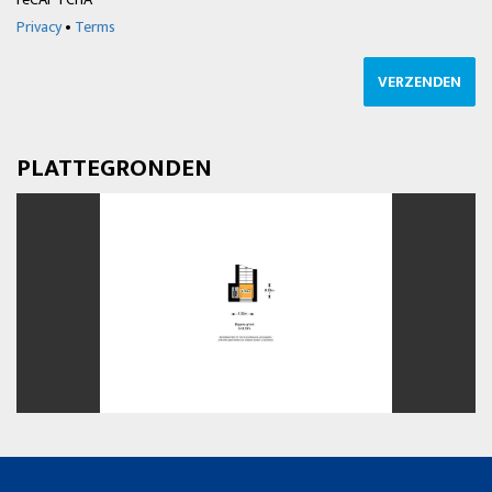
Privacy
•
Terms
VERZENDEN
PLATTEGRONDEN
vorige
volg