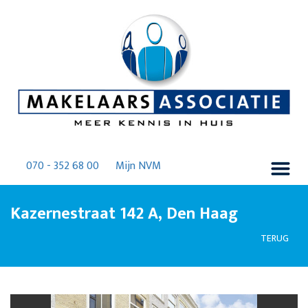
070 - 352 68 00
Mijn NVM
Kazernestraat 142 A, Den Haag
TERUG