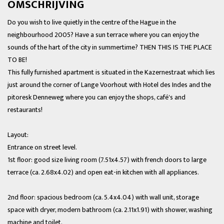
OMSCHRIJVING
Do you wish to live quietly in the centre of the Hague in the
neighbourhood 2005? Have a sun terrace where you can enjoy the
sounds of the hart of the city in summertime? THEN THIS IS THE PLACE
TO BE!
This fully furnished apartment is situated in the Kazernestraat which lies
just around the corner of Lange Voorhout with Hotel des Indes and the
pitoresk Denneweg where you can enjoy the shops, café's and
restaurants!
Layout:
Entrance on street level.
1st floor: good size living room (7.51x4.57) with french doors to large
terrace (ca. 2.68x4.02) and open eat-in kitchen with all appliances.
2nd floor: spacious bedroom (ca. 5.4x4.04) with wall unit, storage
space with dryer, modern bathroom (ca. 2.11x1.91) with shower, washing
machine and toilet.