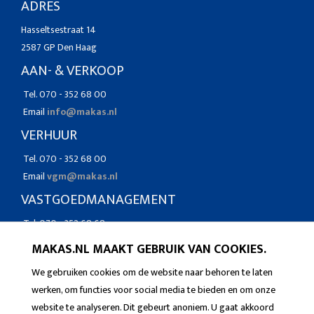
ADRES
Hasseltsestraat 14
2587 GP Den Haag
AAN- & VERKOOP
Tel. 070 - 352 68 00
Email
info@makas.nl
VERHUUR
Tel. 070 - 352 68 00
Email
vgm@makas.nl
VASTGOEDMANAGEMENT
Tel. 070 - 352 68 68
Email
vgm@makas.nl
MAKAS.NL MAAKT GEBRUIK VAN COOKIES.
We gebruiken cookies om de website naar behoren te laten
werken, om functies voor social media te bieden en om onze
website te analyseren. Dit gebeurt anoniem. U gaat akkoord