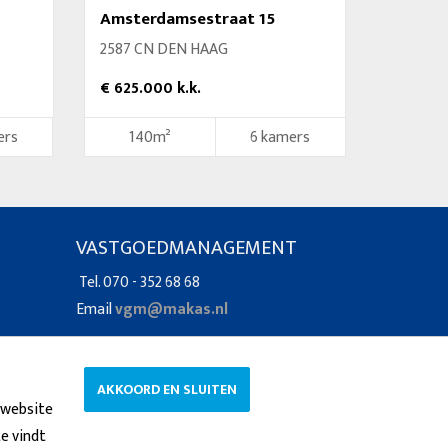
Amsterdamsestraat 15
2587 CN DEN HAAG
€ 625.000 k.k.
ers
140m²
6 kamers
VASTGOEDMANAGEMENT
Tel. 070 - 352 68 68
Email
vgm@makas.nl
AKKOORD EN SLUITEN
 website
e vindt