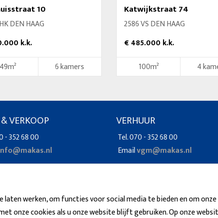
uisstraat 10
Katwijkstraat 74
 HK DEN HAAG
2586 VS DEN HAAG
.000 k.k.
€ 485.000 k.k.
149m²
6 kamers
100m²
4 kam
 & VERKOOP
VERHUUR
0 - 352 68 00
Tel. 070 - 352 68 00
info@makas.nl
Email
vgm@makas.nl
 laten werken, om functies voor social media te bieden en om onze
met onze cookies als u onze website blijft gebruiken. Op onze websit