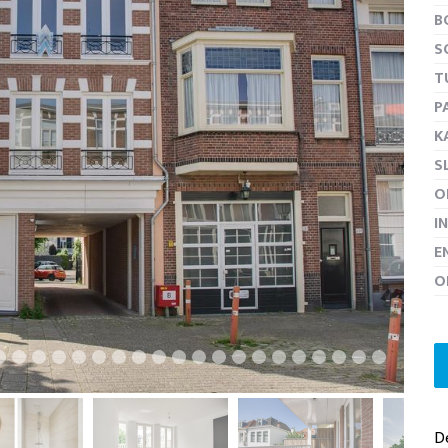
B
S
T
P
volgen
K
S
O
I
E
O
De