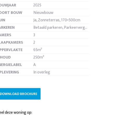
OUWJAAR
2025
OORT BOUW
Nieuwbouw
UIN
Ja, Zonneterras, 170×500cm
ARKEREN
Betaald parkeren, Parkeervergunning
de
AMERS
3
LAAPKAMERS
2
PPERVLAKTE
65m²
NHOUD
250m³
NERGIELABEL
A
PLEVERING
In overleg
DOWNLOAD BROCHURE
el deze woning op: