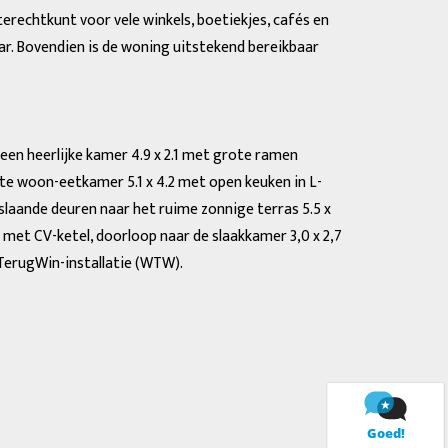
terechtkunt voor vele winkels, boetiekjes, cafés en
ar. Bovendien is de woning uitstekend bereikbaar
een heerlijke kamer 4.9 x 2.1 met grote ramen
te woon-eetkamer 5.1 x 4.2 met open keuken in L-
laande deuren naar het ruime zonnige terras 5.5 x
t met CV-ketel, doorloop naar de slaakkamer 3,0 x 2,7
TerugWin-installatie (WTW).