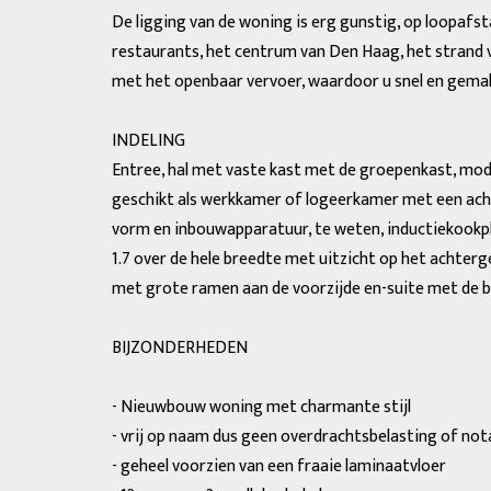
De ligging van de woning is erg gunstig, op loopafst
restaurants, het centrum van Den Haag, het strand v
met het openbaar vervoer, waardoor u snel en gemakk
INDELING
Entree, hal met vaste kast met de groepenkast, mode
geschikt als werkkamer of logeerkamer met een achte
vorm en inbouwapparatuur, te weten, inductiekookpla
1.7 over de hele breedte met uitzicht op het achterg
met grote ramen aan de voorzijde en-suite met de 
BIJZONDERHEDEN
- Nieuwbouw woning met charmante stijl
- vrij op naam dus geen overdrachtsbelasting of no
- geheel voorzien van een fraaie laminaatvloer