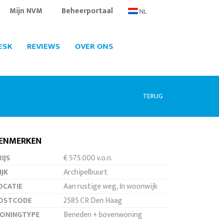
Mijn NVM
Beheerportaal
NL
ESK
REVIEWS
OVER ONS
TERUG
ENMERKEN
IJS
€ 575.000 v.o.n.
ten
IJK
Archipelbuurt
OCATIE
Aan rustige weg, In woonwijk
OSTCODE
2585 CR Den Haag
ONINGTYPE
Beneden + bovenwoning