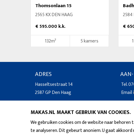
Thomsonlaan 15
Badh
2565 KX DEN HAAG
2584
€ 595.000 k.k.
€ 650
132m²
5 kamers
ADRES
AAN-
Hasseltsestraat 14
Tel. 07
2587 GP Den Haag
Email
MAKAS.NL MAAKT GEBRUIK VAN COOKIES.
We gebruiken cookies om de website naar behoren te
te analyseren. Dit gebeurt anoniem. U gaat akkoord 