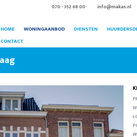
070 - 352 68 00
info@makas.nl
HOME
WONINGAANBOD
DIENSTEN
HUURDERSD
CONTACT
Haag
K
PR
Vergro
W
L
P
W