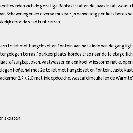
and bevinden zich de gezellige Bankastraat en de Javastraat, waar u 
an Scheveningen en diverse musea zijn eenvoudig per fiets bereikba
elijk door de stad kunt reizen.
rn toilet met hangcloset en fontein aan het einde van de gang ligt 
rgelegen terras / parkeerplaats, bordes trap naar de 1e etage, lich
at, afzuigkap, oven, vaatwasser en een koel-vriescombinatie, opens
elegen hofje, hal met 2e toilet met hangcloset en fontein, vaste kas
badkamer 2,7 x 2,0 met inloopdouche, wastafelmeubel en de Warmte
tariskosten