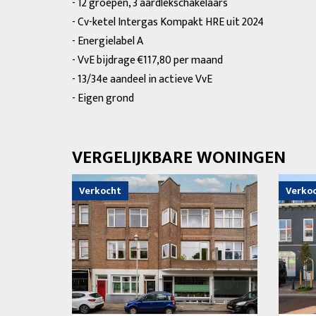
- 12 groepen, 3 aardlekschakelaars
- Cv-ketel Intergas Kompakt HRE uit 2024
- Energielabel A
- VvE bijdrage €117,80 per maand
- 13/34e aandeel in actieve VvE
- Eigen grond
VERGELIJKBARE WONINGEN
Verkocht
Verko