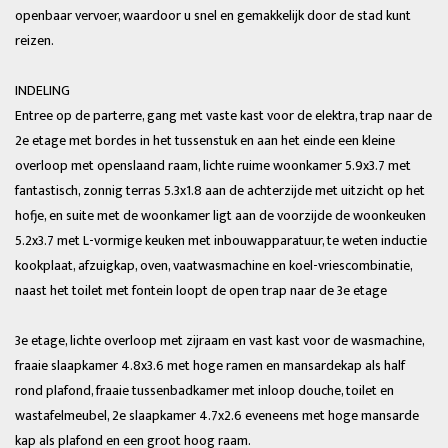
openbaar vervoer, waardoor u snel en gemakkelijk door de stad kunt
reizen.
INDELING
Entree op de parterre, gang met vaste kast voor de elektra, trap naar de
2e etage met bordes in het tussenstuk en aan het einde een kleine
overloop met openslaand raam, lichte ruime woonkamer 5.9x3.7 met
fantastisch, zonnig terras 5.3x1.8 aan de achterzijde met uitzicht op het
hofje, en suite met de woonkamer ligt aan de voorzijde de woonkeuken
5.2x3.7 met L-vormige keuken met inbouwapparatuur, te weten inductie
kookplaat, afzuigkap, oven, vaatwasmachine en koel-vriescombinatie,
naast het toilet met fontein loopt de open trap naar de 3e etage
3e etage, lichte overloop met zijraam en vast kast voor de wasmachine,
fraaie slaapkamer 4.8x3.6 met hoge ramen en mansardekap als half
rond plafond, fraaie tussenbadkamer met inloop douche, toilet en
wastafelmeubel, 2e slaapkamer 4.7x2.6 eveneens met hoge mansarde
kap als plafond en een groot hoog raam.