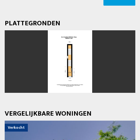
PLATTEGRONDEN
vorige
volg
VERGELIJKBARE WONINGEN
Verkocht