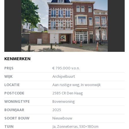
vorige
volg
KENMERKEN
PRIJS
€ 795.000 v.o.n.
WIJK
Archipelbuurt
LOCATIE
Aan rustige weg, In woonwijk
POSTCODE
2585 CR Den Haag
WONINGTYPE
Bovenwoning
BOUWJAAR
2025
SOORT BOUW
Nieuwbouw
TUIN
Ja, Zonneterras, 530×180cm