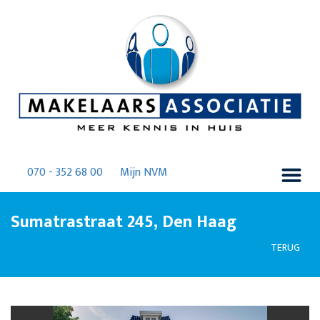
070 - 352 68 00
Mijn NVM
Sumatrastraat 245, Den Haag
TERUG