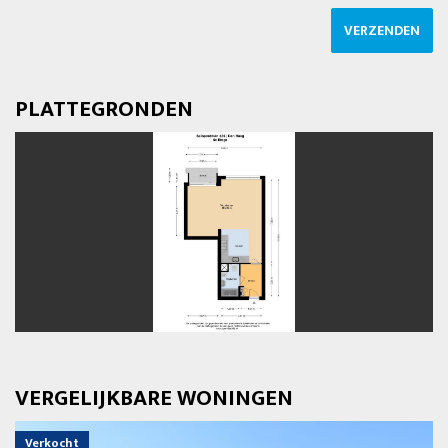
VERZENDEN
PLATTEGRONDEN
vorige
volg
VERGELIJKBARE WONINGEN
Verkocht