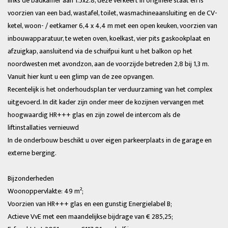
links de badkamer aan 1.5x2.8, deze verkeert in originele staat en is
voorzien van een bad, wastafel, toilet, wasmachineaansluiting en de CV-
ketel, woon- / eetkamer 6,4 x 4,4 m met een open keuken, voorzien van
inbouwapparatuur, te weten oven, koelkast, vier pits gaskookplaat en
afzuigkap, aansluitend via de schuifpui kunt u het balkon op het
noordwesten met avondzon, aan de voorzijde betreden 2,8 bij 1,3 m.
Vanuit hier kunt u een glimp van de zee opvangen.
Recentelijk is het onderhoudsplan ter verduurzaming van het complex
uitgevoerd. In dit kader zijn onder meer de kozijnen vervangen met
hoogwaardig HR+++ glas en zijn zowel de intercom als de
liftinstallaties vernieuwd
In de onderbouw beschikt u over eigen parkeerplaats in de garage en
externe berging.
Bijzonderheden
Woonoppervlakte: 49 m²;
Voorzien van HR+++ glas en een gunstig Energielabel B;
Actieve VvE met een maandelijkse bijdrage van € 285,25;