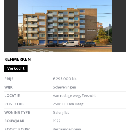
vorige
volg
KENMERKEN
Verkocht
PRIJS
€ 295.000 k.k.
WIJK
Scheveningen
LOCATIE
Aan rustige weg, Zeezicht
POSTCODE
2586 EE Den Haag
WONINGTYPE
Galerijflat
BOUWJAAR
1977
SOORT BOUW
Bestaande bouw