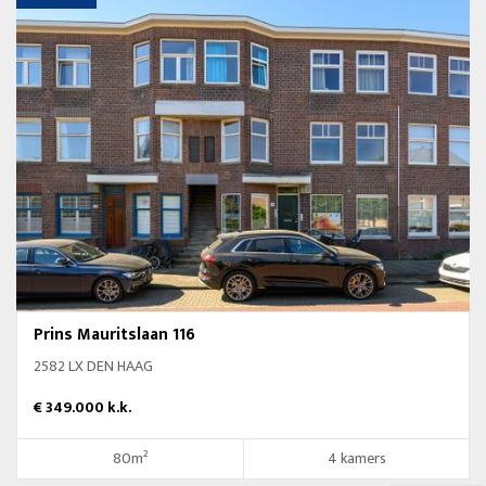
Prins Mauritslaan 116
2582 LX DEN HAAG
€ 349.000 k.k.
80m²
4 kamers