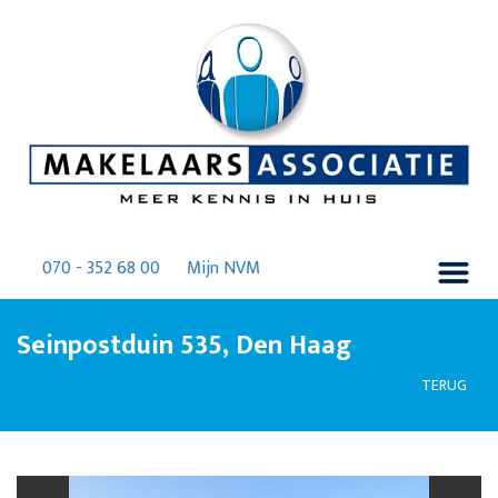
070 - 352 68 00
Mijn NVM
Seinpostduin 535, Den Haag
TERUG