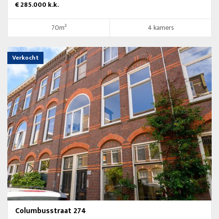
€ 285.000 k.k.
70m²
4 kamers
Verkocht
Columbusstraat 274