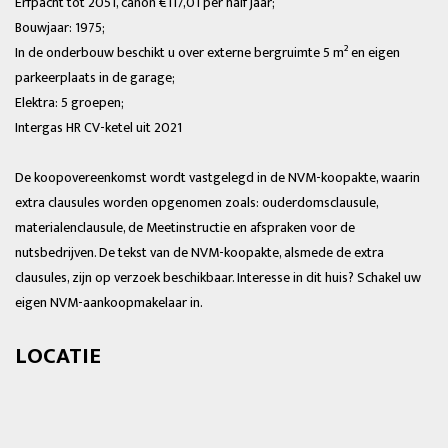
Erfpacht tot 2051, canon €117,01 per half jaar;
Bouwjaar: 1975;
In de onderbouw beschikt u over externe bergruimte 5 m² en eigen
parkeerplaats in de garage;
Elektra: 5 groepen;
Intergas HR CV-ketel uit 2021
De koopovereenkomst wordt vastgelegd in de NVM-koopakte, waarin
extra clausules worden opgenomen zoals: ouderdomsclausule,
materialenclausule, de Meetinstructie en afspraken voor de
nutsbedrijven. De tekst van de NVM-koopakte, alsmede de extra
clausules, zijn op verzoek beschikbaar. Interesse in dit huis? Schakel uw
eigen NVM-aankoopmakelaar in.
LOCATIE