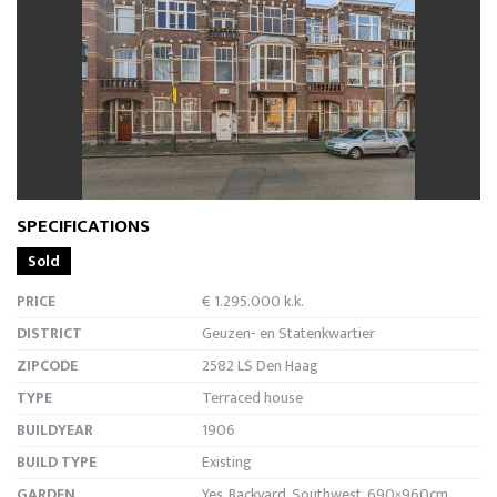
previous
next
SPECIFICATIONS
Sold
PRICE
€ 1.295.000 k.k.
DISTRICT
Geuzen- en Statenkwartier
ZIPCODE
2582 LS Den Haag
TYPE
Terraced house
BUILDYEAR
1906
BUILD TYPE
Existing
GARDEN
Yes, Backyard, Southwest, 690×960cm