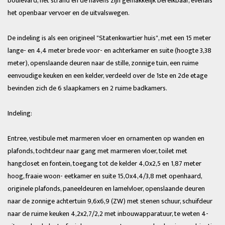
boulevard, het strand en de havens zijn gemakkelijk bereikbaar, evenals
het openbaar vervoer en de uitvalswegen.
De indeling is als een origineel "Statenkwartier huis", met een 15 meter
lange- en 4,4 meter brede voor- en achterkamer en suite (hoogte 3,38
meter), openslaande deuren naar de stille, zonnige tuin, een ruime
eenvoudige keuken en een kelder, verdeeld over de 1ste en 2de etage
bevinden zich de 6 slaapkamers en 2 ruime badkamers.
Indeling:
Entree, vestibule met marmeren vloer en ornamenten op wanden en
plafonds, tochtdeur naar gang met marmeren vloer, toilet met
hangcloset en fontein, toegang tot de kelder 4,0x2,5 en 1,87 meter
hoog, fraaie woon- eetkamer en suite 15,0x4,4/3,8 met openhaard,
originele plafonds, paneeldeuren en lamelvloer, openslaande deuren
naar de zonnige achtertuin 9,6x6,9 (ZW) met stenen schuur, schuifdeur
naar de ruime keuken 4,2x2,7/2,2 met inbouwapparatuur, te weten 4-