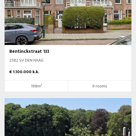
Bentinckstraat 133
2582 SV DEN HAAG
€ 1.100.000 k.k.
198m²
9 rooms