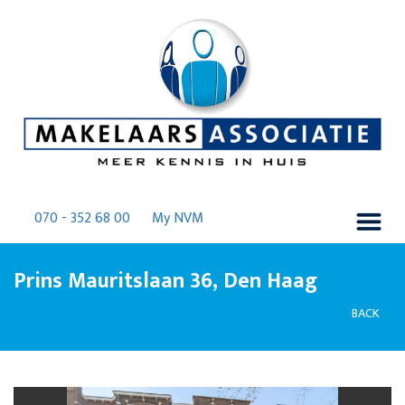
070 - 352 68 00
My NVM
Prins Mauritslaan 36, Den Haag
BACK