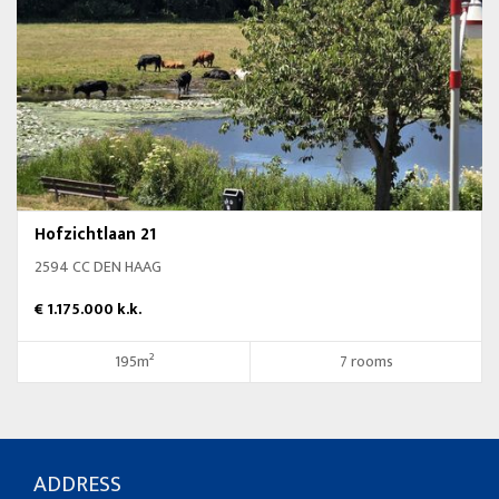
Hofzichtlaan 21
2594 CC DEN HAAG
€ 1.175.000 k.k.
195m²
7 rooms
ADDRESS