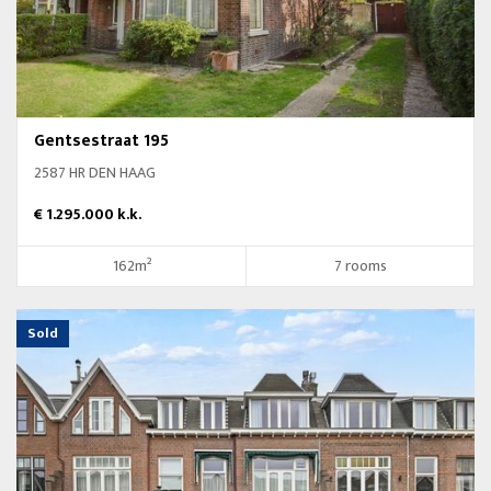
Gentsestraat 195
2587 HR DEN HAAG
€ 1.295.000 k.k.
162m²
7 rooms
Sold