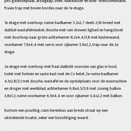
pits gaskookplaat, afzuigkap, oven, vaatwasser en koel- vriescombinatie,
fraaie trap met boven bordes naar de 1e etage.
1e etage met overloop, ruime badkamer 5,2x2,7 deels 2,16 breed met
dubbel wastafelmeubel, douche met rain shower, ligbad en hangcloset
met doorloop naar grote achterkamer 8,2x4,4/3,8 met kastenwand,
voorkamer 7.6x4,4 met serre, voor zijkamer 3,9x2,2, trap naar de 2e
etage
2e etage met overloop met fraai daklicht voorzien van glas in lood,
toilet met fontein en vaste kast met de Cv-ketel, 2e ruime badkamer
4,1x2,8/2,1 met douche, wastafel en de opstelplaats voor de wasmachine
en droger met werkblad, achterkamer 6,8x4,5/3,8 met zonnig balkon
3,8x1,2, ruime voorkamer 6,9x4,4 en voor zijkamer 3,4x2,2 met balkon.
Kortom een prachtig, ruim herenhuis aan brede straat op een
uitstekende locatie, zeker een bezichtiging waard.