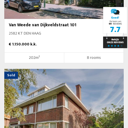
Van Weede van Dijkveldstraat 101
2582 KT DEN HAAG
€ 1.150.000 k.k.
202m²
8 rooms
Sold