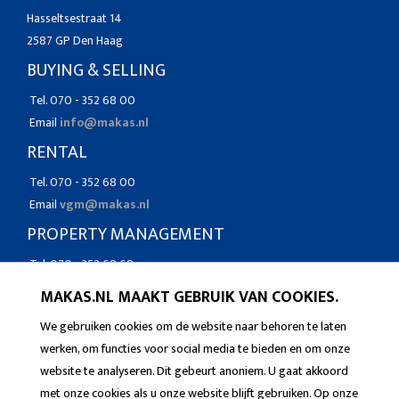
Hasseltsestraat 14
2587 GP Den Haag
BUYING & SELLING
Tel. 070 - 352 68 00
Email
info@makas.nl
RENTAL
Tel. 070 - 352 68 00
Email
vgm@makas.nl
PROPERTY MANAGEMENT
Tel. 070 - 352 68 68
Email
vgm@makas.nl
MAKAS.NL MAAKT GEBRUIK VAN COOKIES.
We gebruiken cookies om de website naar behoren te laten
werken, om functies voor social media te bieden en om onze
website te analyseren. Dit gebeurt anoniem. U gaat akkoord
met onze cookies als u onze website blijft gebruiken. Op onze