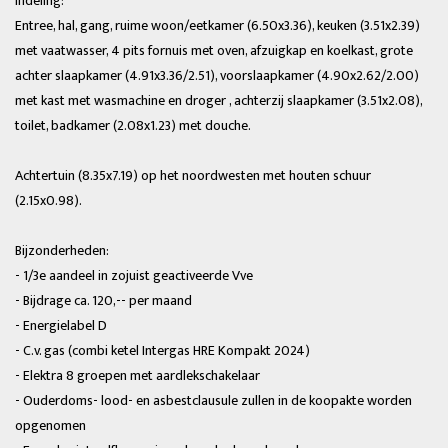
Indeling:
Entree, hal, gang, ruime woon/eetkamer (6.50x3.36), keuken (3.51x2.39)
met vaatwasser, 4 pits fornuis met oven, afzuigkap en koelkast, grote
achter slaapkamer (4.91x3.36/2.51), voorslaapkamer (4.90x2.62/2.00)
met kast met wasmachine en droger , achterzij slaapkamer (3.51x2.08),
toilet, badkamer (2.08x1.23) met douche.
Achtertuin (8.35x7.19) op het noordwesten met houten schuur
(2.15x0.98).
Bijzonderheden:
- 1/3e aandeel in zojuist geactiveerde Vve
- Bijdrage ca. 120,-- per maand
- Energielabel D
- C.v. gas (combi ketel Intergas HRE Kompakt 2024)
- Elektra 8 groepen met aardlekschakelaar
- Ouderdoms- lood- en asbestclausule zullen in de koopakte worden
opgenomen