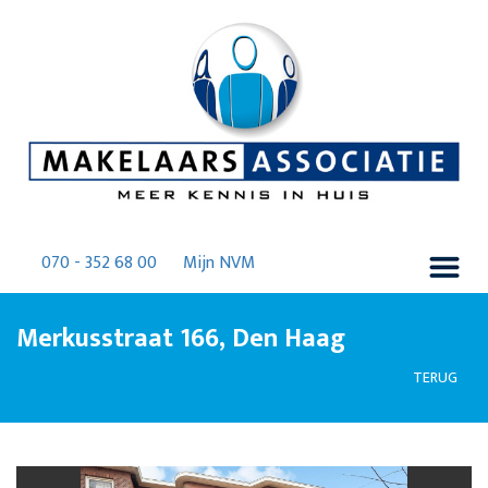
070 - 352 68 00
Mijn NVM
Merkusstraat 166, Den Haag
TERUG