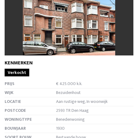
vorige
volg
KENMERKEN
Verkocht
PRIJS
€ 425.000 k.k.
WIJK
Bezuidenhout
LOCATIE
Aan rustige weg, In woonwijk
POSTCODE
2593 TR Den Haag
WONINGTYPE
Benedenwoning
BOUWJAAR
1930
SOORT BOUW
Bestaande bouw