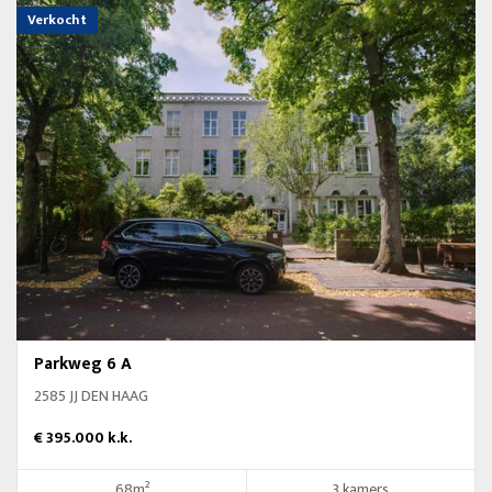
Verkocht
Parkweg 6 A
2585 JJ DEN HAAG
€ 395.000 k.k.
68m²
3 kamers