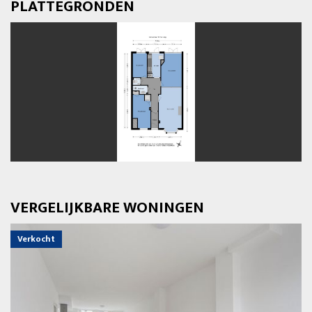
PLATTEGRONDEN
vorige
volg
VERGELIJKBARE WONINGEN
Verkocht