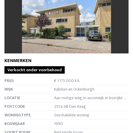
vorige
volg
KENMERKEN
Verkocht onder voorbehoud
PRIJS
€ 1.175.000 k.k.
WIJK
Kijkduin en Ockenburgh
LOCATIE
Aan rustige weg, In woonwijk, In bosrijke omgeving
POSTCODE
2554 HB Den Haag
WONINGTYPE
Geschakelde woning
BOUWJAAR
1990
SOORT BOUW
Bestaande bouw