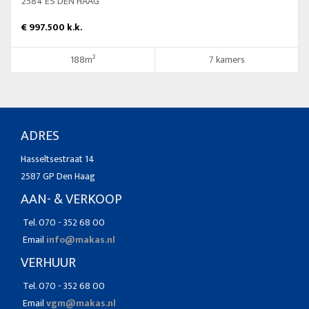
2584 ES DEN HAAG
€ 997.500 k.k.
188m²
7 kamers
ADRES
Hasseltsestraat 14
2587 GP Den Haag
AAN- & VERKOOP
Tel. 070 - 352 68 00
Email
info@makas.nl
VERHUUR
Tel. 070 - 352 68 00
Email
vgm@makas.nl