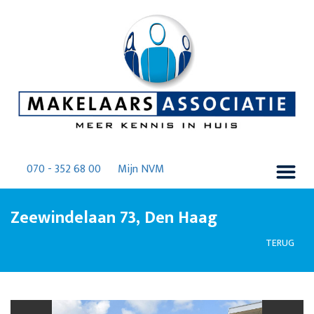
070 - 352 68 00
Mijn NVM
Zeewindelaan 73, Den Haag
TERUG