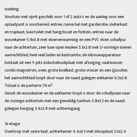
Indeling:
Voortuin met oprit geschikt voor 1 of 2 auto's en de aanleg voor een
oplaatpunt is voorbereid, entree, ruime hal met garderobe, meterkast
en trapkast, luxe toilet met hangcloset en fontein, entree naar de
woonkamer 5.9x5.8 met vloerverwarming en een PVC vloer, schuifpui
naar de achtertuin, zeer luxe open keuken 5.3x2.8 met U-vormige stenen
aanrechtblad, heel veel laden en kastruimte, de inbouwapparatuur
bestaat uit een 5-pits inductiekookplaat met afzuiging, vaatwasser,
combi magnetron, oven, grote koelkast, grote vriezer en een Quooker,
het aanrechtblad loopt door naar de naast gelegen eetkamer 6.3x2.8.
Totaal is de parterre 79 m².
Vanuit de woonkamer en de eetkamer loopt u door de schuifpuien naar
de zonnige achtertuin met een geweldig tuinhuis 5.8x3.3 en de naast
gelegen berging 3.4x2.9 met achteringang.
1e etage:
Overloop met vaste kast, achterkamer 4.4x3.3 met inloopkast 3.3x2.4