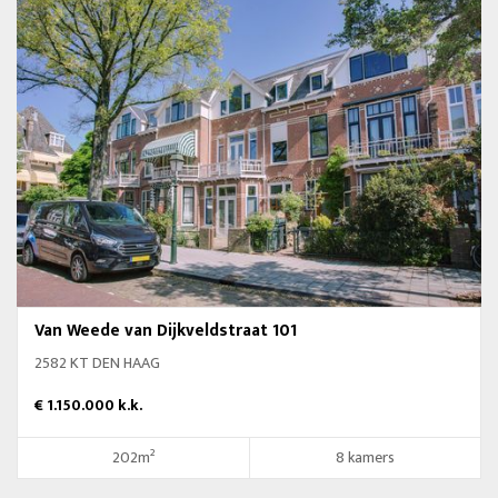
Van Weede van Dijkveldstraat 101
2582 KT DEN HAAG
€ 1.150.000 k.k.
202m²
8 kamers