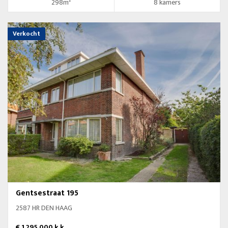
298m²
8 kamers
Verkocht
Gentsestraat 195
2587 HR DEN HAAG
€ 1.295.000 k.k.