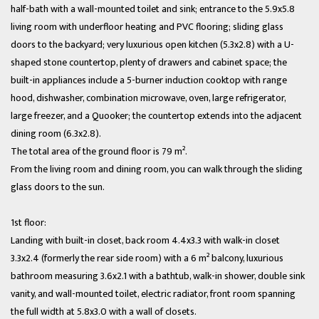
half-bath with a wall-mounted toilet and sink; entrance to the 5.9x5.8
living room with underfloor heating and PVC flooring; sliding glass
doors to the backyard; very luxurious open kitchen (5.3x2.8) with a U-
shaped stone countertop, plenty of drawers and cabinet space; the
built-in appliances include a 5-burner induction cooktop with range
hood, dishwasher, combination microwave, oven, large refrigerator,
large freezer, and a Quooker; the countertop extends into the adjacent
dining room (6.3x2.8).
The total area of the ground floor is 79 m².
From the living room and dining room, you can walk through the sliding
glass doors to the sun.
1st floor:
Landing with built-in closet, back room 4.4x3.3 with walk-in closet
3.3x2.4 (formerly the rear side room) with a 6 m² balcony, luxurious
bathroom measuring 3.6x2.1 with a bathtub, walk-in shower, double sink
vanity, and wall-mounted toilet, electric radiator, front room spanning
the full width at 5.8x3.0 with a wall of closets.