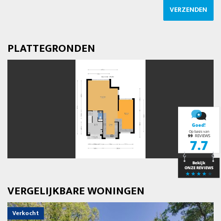
VERZENDEN
PLATTEGRONDEN
vorige
volg
VERGELIJKBARE WONINGEN
Verkocht